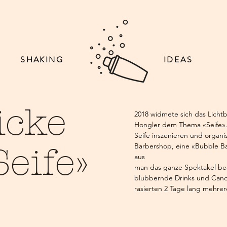
SHAKING
IDEAS
icke
2018 widmete sich das Licht
Hongler dem Thema «Seife».
Seife inszenieren und organi
Barbershop, eine «Bubble B
eife»
aus
man das ganze Spektakel be
blubbernde Drinks und Cand
rasierten 2 Tage lang mehrer